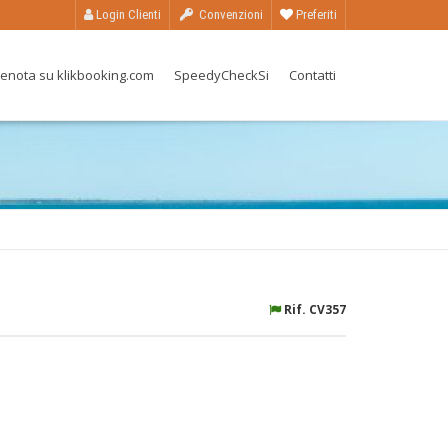
Login Clienti
Convenzioni
Preferiti
enota su klikbooking.com
SpeedyCheckSi
Contatti
Rif. CV357