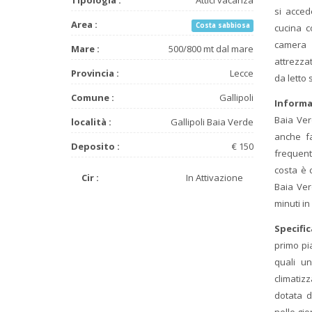
si acced
Area :
Costa sabbiosa
cucina c
camera t
Mare :
500/800 mt dal mare
attrezza
Provincia :
Lecce
da letto 
Comune :
Gallipoli
Informa
Baia Ver
località :
Gallipoli Baia Verde
anche fa
Deposito :
€ 150
frequenta
costa è 
Cir :
In Attivazione
Baia Ver
minuti in
Specifi
primo pi
quali u
climatizz
dotata d
nelle gi