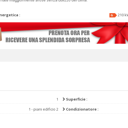
nergetica :
210 k
1
Superficie :
1 - piani edificio 2
Condizionatore :