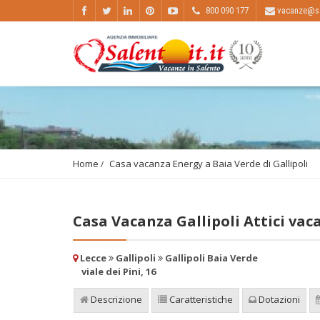
800 090 177
vacanze@sal
Home
Casa vacanza Energy a Baia Verde di Gallipoli
Casa Vacanza Gallipoli Attici vac
Lecce
Gallipoli
Gallipoli Baia Verde
viale dei Pini, 16
Descrizione
Caratteristiche
Dotazioni