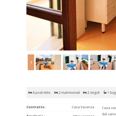
6 posti letto
2 matrimoniali
2 singoli
1 bag
Contratto :
Casa Vacanza
Casa vac
dal canc
Tipologia :
Attici vacanza