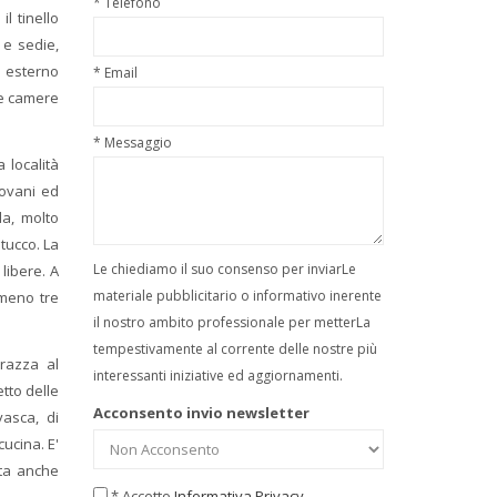
* Telefono
l tinello
 e sedie,
 esterno
* Email
Le camere
* Messaggio
 località
iovani ed
a, molto
stucco. La
Le chiediamo il suo consenso per inviarLe
libere. A
materiale pubblicitario o informativo inerente
mmeno tre
il nostro ambito professionale per metterLa
tempestivamente al corrente delle nostre più
razza al
interessanti iniziative ed aggiornamenti.
tto delle
Acconsento invio newsletter
asca, di
cucina. E'
tta anche
* Accetto
Informativa Privacy