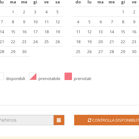
lu
ma
me
gi
ve
sa
do
lu
ma
me
gi
ve
1
2
3
4
5
1
2
7
8
9
10
11
12
4
5
6
7
8
9
14
15
16
17
18
19
11
12
13
14
15
16
21
22
23
24
25
26
18
19
20
21
22
23
28
29
30
25
26
27
28
29
30
disponibili
prenotabile
prenotati
CONTROLLA DISPONIBILI