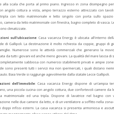
e alla scala che porta al primo piano. Ingresso in zona disimpegno per i
on angolo cottura a vista, ampio terrazzo esterno attrezzato con tavoli
ripla con letto matrimoniale e letto singolo con porta sullo spazio
to, camera da letto matrimoniale con finestra, bagno completo di vasca. 
sono climatizzate.
zioni sull'ubicazione
: Casa vacanza Energy è ubicata all'interno della
de di Gallipoli. La destinazione è molto richiesta da coppie, gruppi di g
miglie. Numerose sono le attività commerciali che generano la movid
ta da tutti i giovani ed anche meno giovani. La qualità del mare lascia di 
completamente sabbiosa con numerosi stabilimenti privati e ampie zone 
de sono presenti tutti i servizi ma non ipermercati, i quali distano ne
 auto. Baia Verde si raggiunge agevolmente dalla statale Lecce Gallipoli.
cazioni dell'immobile
: Casa vacanza Energy dispone di un’ampia ter
ano, una piccola cucina con angolo cottura, due confortevoli camere da le
na matrimoniale ed una tripla. Dispone di lavatrice nel bagno con v
azione nelle due camere da letto, e di un ventilatore a soffitto nella zona 
i doppi infissi esterni. La casa vacanza si presenta armoniosa e asciu
ornate maggiormente afose senza utilizzo del clima.