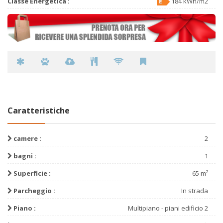
Classe Energetica :
184 kWh/m2
Caratteristiche
camere :
2
bagni :
1
Superficie :
65 m²
Parcheggio :
In strada
Piano :
Multipiano - piani edificio 2