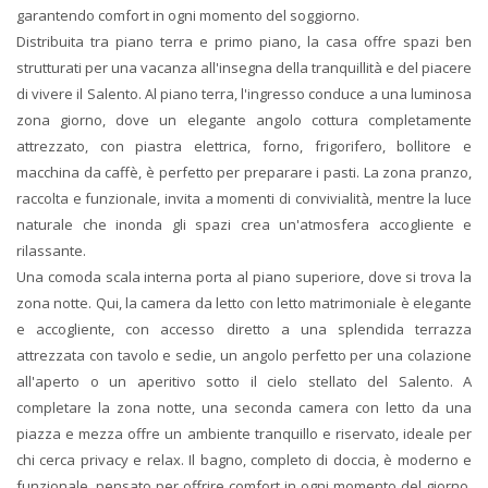
garantendo comfort in ogni momento del soggiorno.
Distribuita tra piano terra e primo piano, la casa offre spazi ben
strutturati per una vacanza all'insegna della tranquillità e del piacere
di vivere il Salento. Al piano terra, l'ingresso conduce a una luminosa
zona giorno, dove un elegante angolo cottura completamente
attrezzato, con piastra elettrica, forno, frigorifero, bollitore e
macchina da caffè, è perfetto per preparare i pasti. La zona pranzo,
raccolta e funzionale, invita a momenti di convivialità, mentre la luce
naturale che inonda gli spazi crea un'atmosfera accogliente e
rilassante.
Una comoda scala interna porta al piano superiore, dove si trova la
zona notte. Qui, la camera da letto con letto matrimoniale è elegante
e accogliente, con accesso diretto a una splendida terrazza
attrezzata con tavolo e sedie, un angolo perfetto per una colazione
all'aperto o un aperitivo sotto il cielo stellato del Salento. A
completare la zona notte, una seconda camera con letto da una
piazza e mezza offre un ambiente tranquillo e riservato, ideale per
chi cerca privacy e relax. Il bagno, completo di doccia, è moderno e
funzionale, pensato per offrire comfort in ogni momento del giorno.