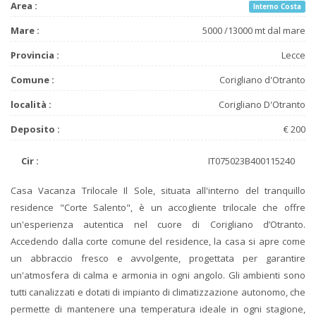
Area :
Interno Costa
Mare :
5000 /13000 mt dal mare
Provincia :
Lecce
Comune :
Corigliano d'Otranto
località :
Corigliano D'Otranto
Deposito :
€ 200
Cir :
IT075023B400115240
Casa Vacanza Trilocale Il Sole, situata all'interno del tranquillo
residence "Corte Salento", è un accogliente trilocale che offre
un'esperienza autentica nel cuore di Corigliano d’Otranto.
Accedendo dalla corte comune del residence, la casa si apre come
un abbraccio fresco e avvolgente, progettata per garantire
un'atmosfera di calma e armonia in ogni angolo. Gli ambienti sono
tutti canalizzati e dotati di impianto di climatizzazione autonomo, che
permette di mantenere una temperatura ideale in ogni stagione,