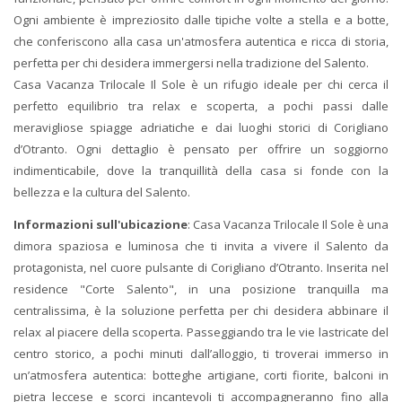
Ogni ambiente è impreziosito dalle tipiche volte a stella e a botte,
che conferiscono alla casa un'atmosfera autentica e ricca di storia,
perfetta per chi desidera immergersi nella tradizione del Salento.
Casa Vacanza Trilocale Il Sole è un rifugio ideale per chi cerca il
perfetto equilibrio tra relax e scoperta, a pochi passi dalle
meravigliose spiagge adriatiche e dai luoghi storici di Corigliano
d’Otranto. Ogni dettaglio è pensato per offrire un soggiorno
indimenticabile, dove la tranquillità della casa si fonde con la
bellezza e la cultura del Salento.
Informazioni sull'ubicazione
: Casa Vacanza Trilocale Il Sole è una
dimora spaziosa e luminosa che ti invita a vivere il Salento da
protagonista, nel cuore pulsante di Corigliano d’Otranto. Inserita nel
residence "Corte Salento", in una posizione tranquilla ma
centralissima, è la soluzione perfetta per chi desidera abbinare il
relax al piacere della scoperta. Passeggiando tra le vie lastricate del
centro storico, a pochi minuti dall’alloggio, ti troverai immerso in
un’atmosfera autentica: botteghe artigiane, corti fiorite, balconi in
pietra leccese e scorci incantevoli ti accompagneranno fino alla