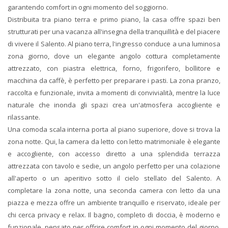
garantendo comfort in ogni momento del soggiorno.
Distribuita tra piano terra e primo piano, la casa offre spazi ben
strutturati per una vacanza all'insegna della tranquillità e del piacere
di vivere il Salento. Al piano terra, l'ingresso conduce a una luminosa
zona giorno, dove un elegante angolo cottura completamente
attrezzato, con piastra elettrica, forno, frigorifero, bollitore e
macchina da caffè, è perfetto per preparare i pasti. La zona pranzo,
raccolta e funzionale, invita a momenti di convivialità, mentre la luce
naturale che inonda gli spazi crea un'atmosfera accogliente e
rilassante.
Una comoda scala interna porta al piano superiore, dove si trova la
zona notte. Qui, la camera da letto con letto matrimoniale è elegante
e accogliente, con accesso diretto a una splendida terrazza
attrezzata con tavolo e sedie, un angolo perfetto per una colazione
all'aperto o un aperitivo sotto il cielo stellato del Salento. A
completare la zona notte, una seconda camera con letto da una
piazza e mezza offre un ambiente tranquillo e riservato, ideale per
chi cerca privacy e relax. Il bagno, completo di doccia, è moderno e
funzionale, pensato per offrire comfort in ogni momento del giorno.