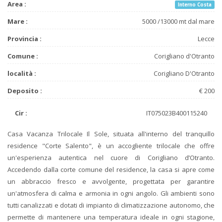
Area :
Interno Costa
Mare :
5000 /13000 mt dal mare
Provincia :
Lecce
Comune :
Corigliano d'Otranto
località :
Corigliano D'Otranto
Deposito :
€ 200
Cir :
IT075023B400115240
Casa Vacanza Trilocale Il Sole, situata all'interno del tranquillo
residence "Corte Salento", è un accogliente trilocale che offre
un'esperienza autentica nel cuore di Corigliano d’Otranto.
Accedendo dalla corte comune del residence, la casa si apre come
un abbraccio fresco e avvolgente, progettata per garantire
un'atmosfera di calma e armonia in ogni angolo. Gli ambienti sono
tutti canalizzati e dotati di impianto di climatizzazione autonomo, che
permette di mantenere una temperatura ideale in ogni stagione,