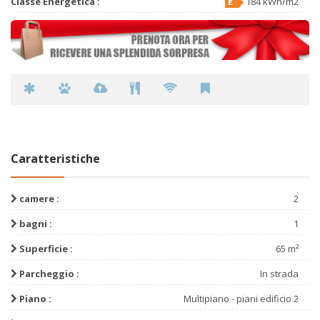
Classe Energetica :
184 kWh/m2
Caratteristiche
camere :
2
bagni :
1
Superficie :
65 m²
Parcheggio :
In strada
Piano :
Multipiano - piani edificio 2