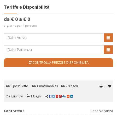
Tariffe e Disponibilità
da € 0 a € 0
al giorno per 4 persone
CONTROLLA PREZZI E DISPONIBILITÀ
6 posti letto
1 matrimoniali
2 singoli
|
2 aggiuntivi
1 bagni
Contratto :
Casa Vacanza