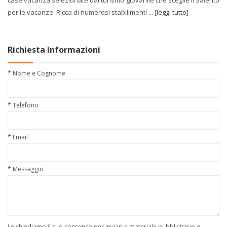
per le vacanze. Ricca di numerosi stabilimenti ... [
leggi tutto
]
Richiesta Informazioni
* Nome e Cognome
* Telefono
* Email
* Messaggio
Le chiediamo il suo consenso per inviarLe materiale pubblicitario o