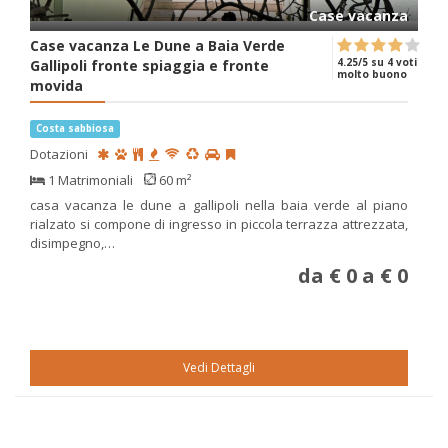
Case vacanza
Case vacanza Le Dune a Baia Verde
4.25/5 su 4 voti
Gallipoli fronte spiaggia e fronte
molto buono
movida
Costa sabbiosa
Dotazioni
1 Matrimoniali
60 m²
casa vacanza le dune a gallipoli nella baia verde al piano
rialzato si compone di ingresso in piccola terrazza attrezzata,
disimpegno,…
da € 0 a € 0
Vedi Dettagli