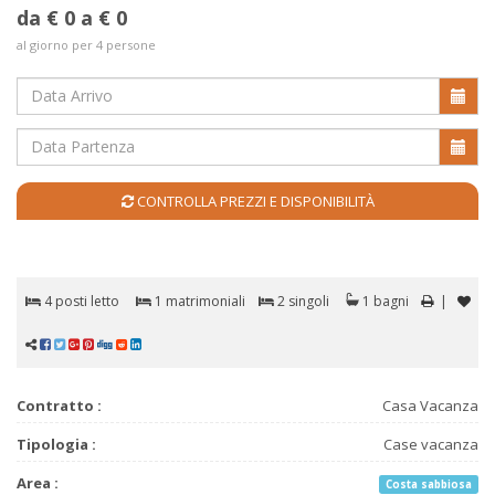
da € 0 a € 0
al giorno per 4 persone
CONTROLLA PREZZI E DISPONIBILITÀ
4 posti letto
1 matrimoniali
2 singoli
1 bagni
|
Contratto :
Casa Vacanza
Tipologia :
Case vacanza
Area :
Costa sabbiosa