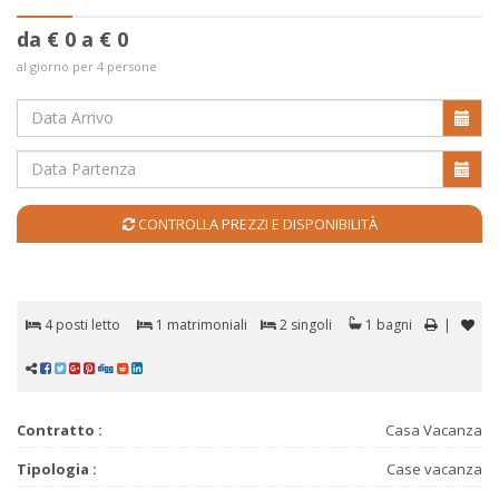
da € 0 a € 0
al giorno per 4 persone
CONTROLLA PREZZI E DISPONIBILITÀ
4 posti letto
1 matrimoniali
2 singoli
1 bagni
|
Contratto :
Casa Vacanza
Tipologia :
Case vacanza