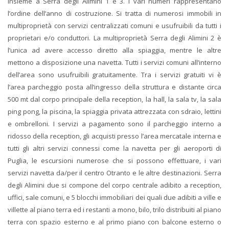
insieme a Serra degli Alimini 1 e 3. I vari numeri rappresentano
l’ordine dell’anno di costruzione. Si tratta di numerosi immobili in
multiproprietà con servizi centralizzati comuni e usufruibili da tutti i
proprietari e/o conduttori. La multiproprietà Serra degli Alimini 2 è
l’unica ad avere accesso diretto alla spiaggia, mentre le altre
mettono a disposizione una navetta. Tutti i servizi comuni all’interno
dell’area sono usufruibili gratuitamente. Tra i servizi gratuiti vi è
l’area parcheggio posta all’ingresso della struttura e distante circa
500 mt dal corpo principale della reception, la hall, la sala tv, la sala
ping pong, la piscina, la spiaggia privata attrezzata con sdraio, lettini
e ombrelloni. I servizi a pagamento sono il parcheggio interno a
ridosso della reception, gli acquisti presso l’area mercatale interna e
tutti gli altri servizi connessi come la navetta per gli aeroporti di
Puglia, le escursioni numerose che si possono effettuare, i vari
servizi navetta da/per il centro Otranto e le altre destinazioni. Serra
degli Alimini due si compone del corpo centrale adibito a reception,
uffici, sale comuni, e 5 blocchi immobiliari dei quali due adibiti a ville e
villette al piano terra ed i restanti a mono, bilo, trilo distribuiti al piano
terra con spazio esterno e al primo piano con balcone esterno o