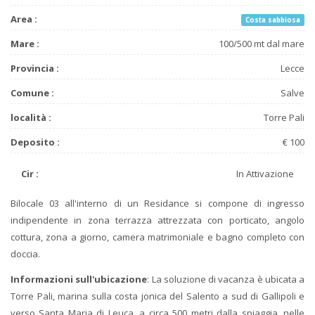
Area :
Costa sabbiosa
Mare :
100/500 mt dal mare
Provincia :
Lecce
Comune :
Salve
località :
Torre Pali
Deposito :
€ 100
Cir :
In Attivazione
Bilocale 03 all'interno di un Residance si compone di ingresso
indipendente in zona terrazza attrezzata con porticato, angolo
cottura, zona a giorno, camera matrimoniale e bagno completo con
doccia.
Informazioni sull'ubicazione
: La soluzione di vacanza è ubicata a
Torre Pali, marina sulla costa jonica del Salento a sud di Gallipoli e
verso Santa Maria di Leuca, a circa 500 metri dalla spiaggia, nelle