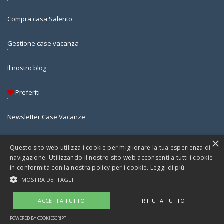
Compra casa Salento
Gestione case vacanza
Il nostro blog
Preferiti
Newsletter Case Vacanze
×
Questo sito web utilizza i cookie per migliorare la tua esperienza di
navigazione. Utilizzando il nostro sito web acconsenti a tutti i cookie
© Copyright 2026 - Salentoit.it di Agenzia Guida Srls - All Rights
in conformità con la nostra policy per i cookie.
Leggi di più
reserved - Part. IVA 05345430754 - Rea LE360097
MOSTRA DETTAGLI
Privacy
Gestione Consensi
Cookies
Sitemap
Rss Feed
Admin
ACCETTA TUTTO
RIFIUTA TUTTO
POWERED BY COOKIESCRIPT
Realizzazione Siti Web-Burning.it