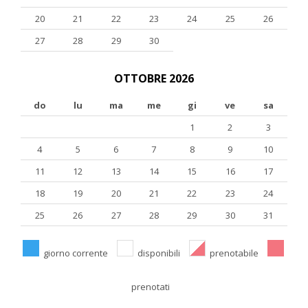
20
21
22
23
24
25
26
27
28
29
30
OTTOBRE 2026
do
lu
ma
me
gi
ve
sa
1
2
3
4
5
6
7
8
9
10
11
12
13
14
15
16
17
18
19
20
21
22
23
24
25
26
27
28
29
30
31
giorno corrente
disponibili
prenotabile
prenotati