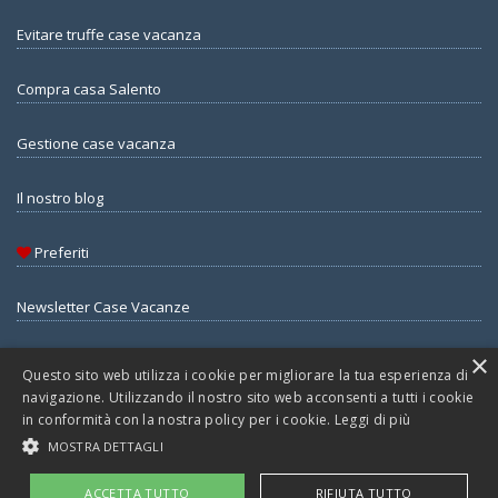
Evitare truffe case vacanza
Compra casa Salento
Gestione case vacanza
Il nostro blog
Preferiti
Newsletter Case Vacanze
×
Questo sito web utilizza i cookie per migliorare la tua esperienza di
navigazione. Utilizzando il nostro sito web acconsenti a tutti i cookie
© Copyright 2026 - Salentoit.it di Agenzia Guida Srls - All Rights
in conformità con la nostra policy per i cookie.
Leggi di più
reserved - Part. IVA 05345430754 - Rea LE360097
MOSTRA DETTAGLI
Privacy
Gestione Consensi
Cookies
Sitemap
Rss Feed
Admin
ACCETTA TUTTO
RIFIUTA TUTTO