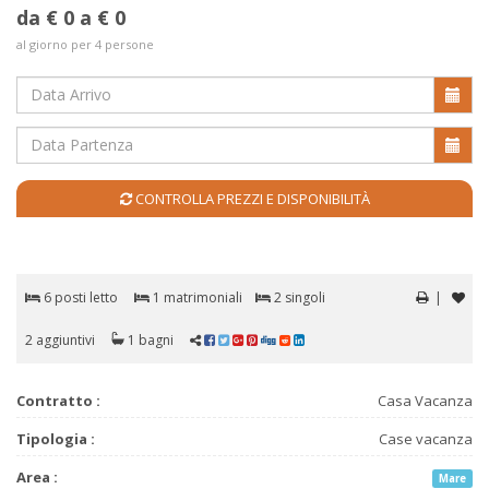
da € 0 a € 0
al giorno per 4 persone
CONTROLLA PREZZI E DISPONIBILITÀ
6 posti letto
1 matrimoniali
2 singoli
|
2 aggiuntivi
1 bagni
Contratto :
Casa Vacanza
Tipologia :
Case vacanza
Area :
Mare