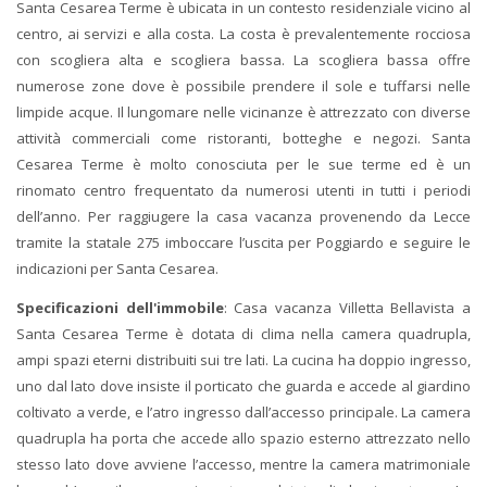
Santa Cesarea Terme è ubicata in un contesto residenziale vicino al
centro, ai servizi e alla costa. La costa è prevalentemente rocciosa
con scogliera alta e scogliera bassa. La scogliera bassa offre
numerose zone dove è possibile prendere il sole e tuffarsi nelle
limpide acque. Il lungomare nelle vicinanze è attrezzato con diverse
attività commerciali come ristoranti, botteghe e negozi. Santa
Cesarea Terme è molto conosciuta per le sue terme ed è un
rinomato centro frequentato da numerosi utenti in tutti i periodi
dell’anno. Per raggiugere la casa vacanza provenendo da Lecce
tramite la statale 275 imboccare l’uscita per Poggiardo e seguire le
indicazioni per Santa Cesarea.
Specificazioni dell'immobile
: Casa vacanza Villetta Bellavista a
Santa Cesarea Terme è dotata di clima nella camera quadrupla,
ampi spazi eterni distribuiti sui tre lati. La cucina ha doppio ingresso,
uno dal lato dove insiste il porticato che guarda e accede al giardino
coltivato a verde, e l’atro ingresso dall’accesso principale. La camera
quadrupla ha porta che accede allo spazio esterno attrezzato nello
stesso lato dove avviene l’accesso, mentre la camera matrimoniale