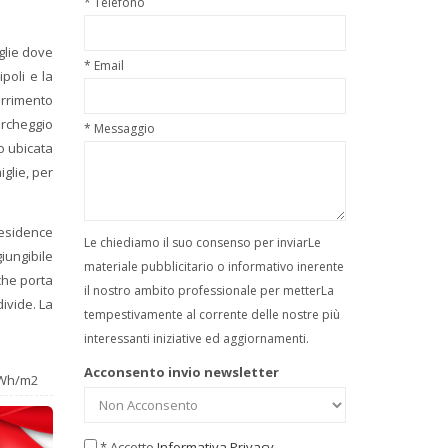
* Telefono
glie dove
* Email
poli e la
orrimento
archeggio
* Messaggio
o ubicata
iglie, per
residence
Le chiediamo il suo consenso per inviarLe
iungibile
materiale pubblicitario o informativo inerente
che porta
il nostro ambito professionale per metterLa
ivide. La
tempestivamente al corrente delle nostre più
interessanti iniziative ed aggiornamenti.
Acconsento invio newsletter
Wh/m2
* Accetto
Informativa Privacy