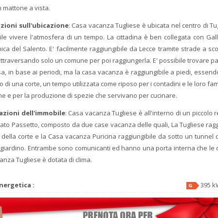
n mattone a vista.
zioni sull'ubicazione
: Casa vacanza Tugliese è ubicata nel centro di Tu
ile vivere l'atmosfera di un tempo. La cittadina è ben collegata con Galli
nica del Salento. E' facilmente raggiungibile da Lecce tramite strade a sc
attraversando solo un comune per poi raggiungerla. E' possibile trovare p
sa, in base ai periodi, ma la casa vacanza è raggiungibile a piedi, essend
no di una corte, un tempo utilizzata come riposo per i contadini e le loro fam
ame e per la produzione di spezie che servivano per cucinare.
cazioni dell'immobile
: Casa vacanza Tugliese è all'interno di un piccolo 
to Passetto, composto da due case vacanza delle quali, La Tugliese ragg
io della corte e la Casa vacanza Puricina raggiungibile da sotto un tunnel 
l giardino. Entrambe sono comunicanti ed hanno una porta interna che le d
anza Tugliese è dotata di clima.
nergetica :
395 k