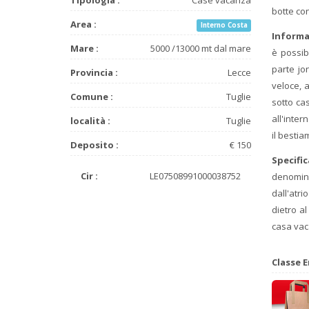
botte co
Area :
Interno Costa
Informa
Mare :
5000 /13000 mt dal mare
è possib
parte jo
Provincia :
Lecce
veloce, 
Comune :
Tuglie
sotto ca
all'inter
località :
Tuglie
il besti
Deposito :
€ 150
Specifi
Cir :
LE07508991000038752
denomina
dall'atr
dietro a
casa vac
Classe E