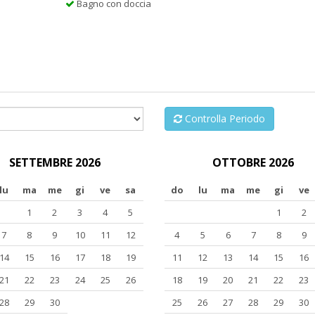
Bagno con doccia
Controlla Periodo
SETTEMBRE 2026
OTTOBRE 2026
lu
ma
me
gi
ve
sa
do
lu
ma
me
gi
ve
1
2
3
4
5
1
2
7
8
9
10
11
12
4
5
6
7
8
9
14
15
16
17
18
19
11
12
13
14
15
16
21
22
23
24
25
26
18
19
20
21
22
23
28
29
30
25
26
27
28
29
30