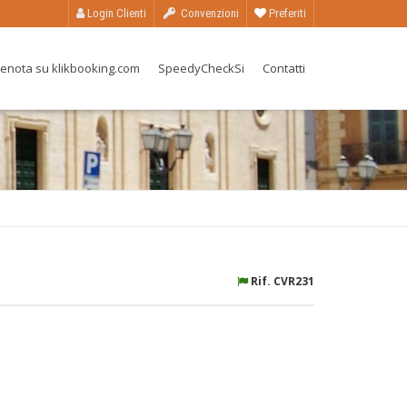
Login Clienti
Convenzioni
Preferiti
enota su klikbooking.com
SpeedyCheckSi
Contatti
Rif. CVR231