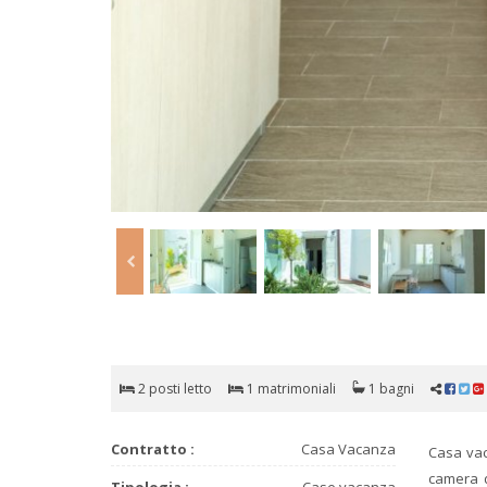
2 posti letto
1 matrimoniali
1 bagni
Contratto :
Casa Vacanza
Casa vac
camera d
Tipologia :
Case vacanza