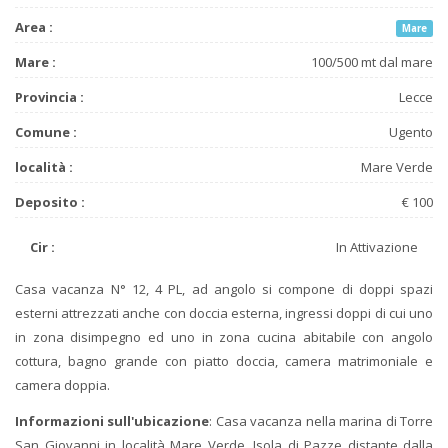
Area :
Mare
Mare :
100/500 mt dal mare
Provincia :
Lecce
Comune :
Ugento
località :
Mare Verde
Deposito :
€ 100
Cir :
In Attivazione
Casa vacanza N° 12, 4 PL, ad angolo si compone di doppi spazi
esterni attrezzati anche con doccia esterna, ingressi doppi di cui uno
in zona disimpegno ed uno in zona cucina abitabile con angolo
cottura, bagno grande con piatto doccia, camera matrimoniale e
camera doppia.
Informazioni sull'ubicazione
: Casa vacanza nella marina di Torre
San Giovanni in località Mare Verde, Isola di Pazze distante dalla