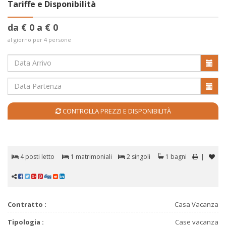
Tariffe e Disponibilità
da € 0 a € 0
al giorno per 4 persone
CONTROLLA PREZZI E DISPONIBILITÀ
4 posti letto
1 matrimoniali
2 singoli
1 bagni
|
Contratto :
Casa Vacanza
Tipologia :
Case vacanza