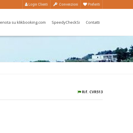
Login Clienti
Convenzioni
Preferiti
enota su klikbooking.com
SpeedyCheckSi
Contatti
Rif. CVR513