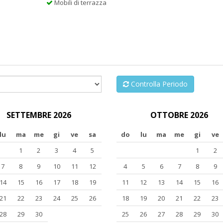
Mobili di terrazza
Controlla Periodo
SETTEMBRE 2026
OTTOBRE 2026
lu
ma
me
gi
ve
sa
do
lu
ma
me
gi
ve
1
2
3
4
5
1
2
7
8
9
10
11
12
4
5
6
7
8
9
14
15
16
17
18
19
11
12
13
14
15
16
21
22
23
24
25
26
18
19
20
21
22
23
28
29
30
25
26
27
28
29
30