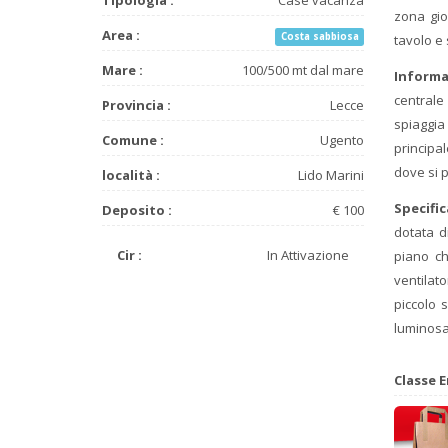
zona gio
Area :
Costa sabbiosa
tavolo e 
Mare :
100/500 mt dal mare
Informa
centrale
Provincia :
Lecce
spiaggia
Comune :
Ugento
principa
dove si p
località :
Lido Marini
Specifi
Deposito :
€ 100
dotata d
Cir :
In Attivazione
piano ch
ventilat
piccolo 
luminosa 
Classe E