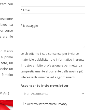
zzato con
* Email
posizione
biosi. La
* Messaggio
Dal corso
e arenile
o Marini
Le chiediamo il suo consenso per inviarLe
 al primo
materiale pubblicitario o informativo inerente
zzato, un
il nostro ambito professionale per metterLa
 anche un
tempestivamente al corrente delle nostre più
a è molto
interessanti iniziative ed aggiornamenti.
Acconsento invio newsletter
Wh/m2
* Accetto
Informativa Privacy