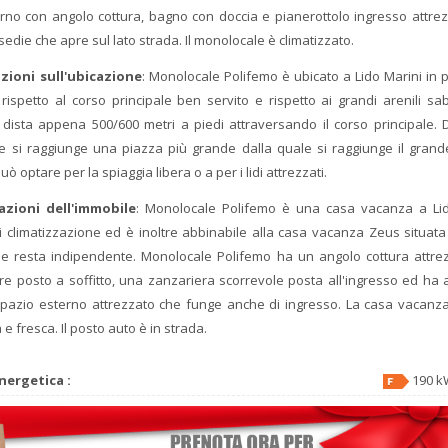
rno con angolo cottura, bagno con doccia e pianerottolo ingresso attre
sedie che apre sul lato strada. Il monolocale è climatizzato.
zioni sull'ubicazione
: Monolocale Polifemo è ubicato a Lido Marini in 
 rispetto al corso principale ben servito e rispetto ai grandi arenili sab
 dista appena 500/600 metri a piedi attraversando il corso principale. 
le si raggiunge una piazza più grande dalla quale si raggiunge il grand
uò optare per la spiaggia libera o a per i lidi attrezzati.
cazioni dell'immobile
: Monolocale Polifemo è una casa vacanza a Lid
i climatizzazione ed è inoltre abbinabile alla casa vacanza Zeus situata
e resta indipendente. Monolocale Polifemo ha un angolo cottura attre
ore posto a soffitto, una zanzariera scorrevole posta all'ingresso ed ha
spazio esterno attrezzato che funge anche di ingresso. La casa vacanz
e fresca. Il posto auto è in strada.
nergetica :
190 k