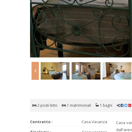
2 posti letto
1 matrimoniali
1 bagni
Contratto :
Casa Vacanza
Casa vac
dall'are
Tipologia :
Case vacanza