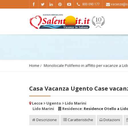
800 090 177
vacanze@sal
Home
Monolocale Polifemo in affitto per vacanze a Lido
Casa Vacanza Ugento Case vacan
Lecce
Ugento
Lido Marini
Lido Marini
Residence:
Residence Otello a Lido
Descrizione
Caratteristiche
Dotazioni