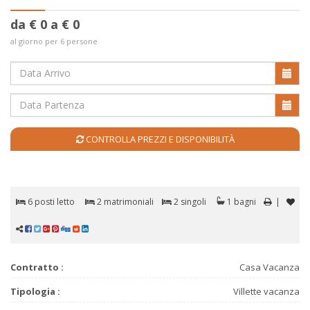
da € 0 a € 0
al giorno per 6 persone
CONTROLLA PREZZI E DISPONIBILITÀ
6 posti letto
2 matrimoniali
2 singoli
1 bagni
|
Contratto :
Casa Vacanza
Tipologia :
Villette vacanza