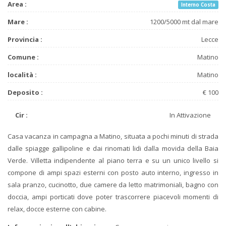
Area :
Interno Costa
Mare :
1200/5000 mt dal mare
Provincia :
Lecce
Comune :
Matino
località :
Matino
Deposito :
€ 100
Cir :
In Attivazione
Casa vacanza in campagna a Matino, situata a pochi minuti di strada
dalle spiagge gallipoline e dai rinomati lidi dalla movida della Baia
Verde. Villetta indipendente al piano terra e su un unico livello si
compone di ampi spazi esterni con posto auto interno, ingresso in
sala pranzo, cucinotto, due camere da letto matrimoniali, bagno con
doccia, ampi porticati dove poter trascorrere piacevoli momenti di
relax, docce esterne con cabine.